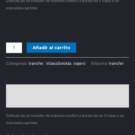
Disfruta de un transfer de máximo confort a bordo de V class o un
mercedes sprinter.
Añadir al carrito
Categorías:
transfer
,
VclassSoloIda
,
viajero
Etiqueta:
transfer
Descripción
Valoraciones (0)
Disfruta de un transfer de máximo confort a bordo de un V class o un
mercedes sprinter.