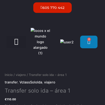
Ir
605 770 442
al
contenido
0
Carrit
Servicios VIP Ibiza
Transfer
solo
ida
Inicio
/
viajero
/ Transfer solo ida – área 1
-
transfer
,
VclassSoloIda
,
viajero
área
Transfer solo ida – área 1
1
cantidad
€
110.00