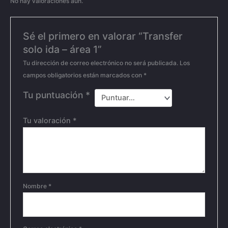
No hay valoraciones aún.
Sé el primero en valorar “Transfer
solo ida – área 1”
Tu dirección de correo electrónico no será publicada.
Los
campos obligatorios están marcados con
*
Tu puntuación
*
Tu valoración
*
Nombre
*