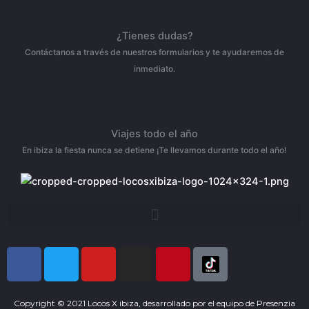
¿Tienes dudas?
Contáctanos a través de nuestros formularios y te ayudaremos de
inmediato.
Viajes todo el año
En ibiza la fiesta nunca se detiene ¡Te llevamos durante todo el año!
F
T
Y
I
P
a
w
o
n
i
c
i
u
s
n
e
t
t
t
t
Copyright © 2021 Locos X ibiza, desarrollado por el equipo de
Presenzia