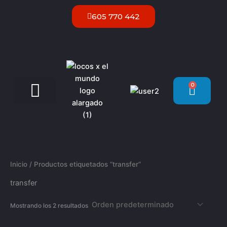
Ir
605 770 442
al
contenido
0
Carrit
Servicios VIP Ibiza
Inicio
/ Productos etiquetados “transfer”
transfer
Mostrando los 2 resultados