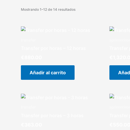
Mostrando 1–12 de 14 resultados
transfer
sprinterHo
Transfer por horas – 12 horas
Transfer 
€
880.00
€
1,320.
Añadir al carrito
Añadi
transfer
sprinterHo
Transfer por horas – 3 horas
Transfer 
€
363.00
€
550.0