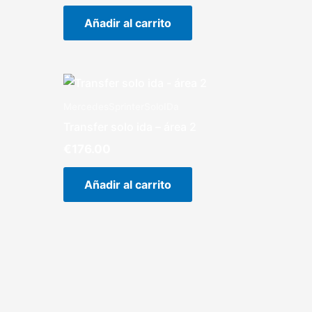
Añadir al carrito
MercedesSprinterSoloIDa
Transfer solo ida – área 2
€
176.00
Añadir al carrito