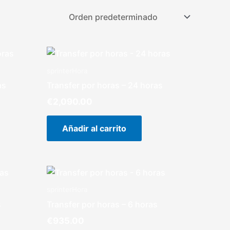
sprinterHora
as
Transfer por horas – 24 horas
€
2,090.00
Añadir al carrito
sprinterHora
s
Transfer por horas – 6 horas
€
935.00