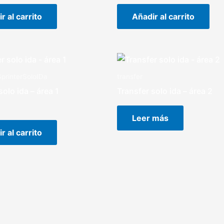
r al carrito
Añadir al carrito
printerSoloIDa
transfer
solo ida – área 1
Transfer solo ida – área 2
Leer más
r al carrito