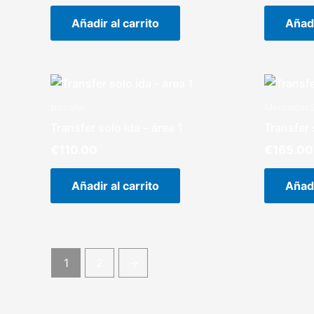
Añadir al carrito
Añadi
transfer
MercedesS
Transfer solo ida – área 1
Transfer 
€
110.00
€
165.00
Añadir al carrito
Añadi
1
2
→