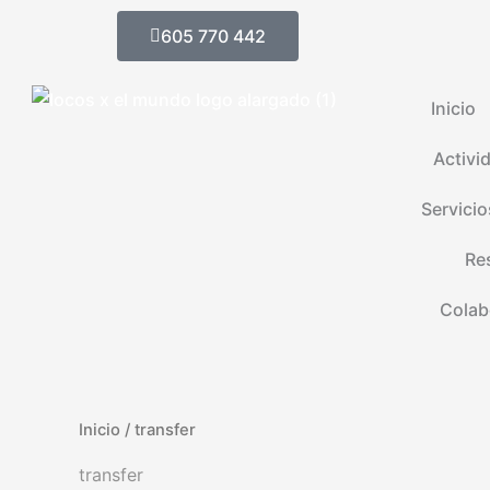
Ir
605 770 442
al
contenido
Inicio
Activi
Servicio
Re
Colab
Inicio
/ transfer
transfer