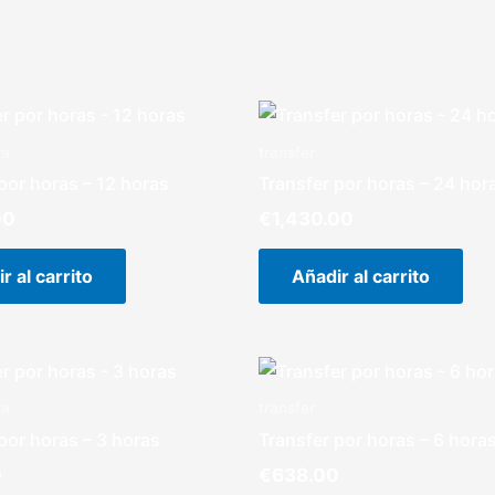
ra
transfer
por horas – 12 horas
Transfer por horas – 24 hor
00
€
1,430.00
r al carrito
Añadir al carrito
ra
transfer
por horas – 3 horas
Transfer por horas – 6 hora
0
€
638.00