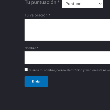
Tu puntuación
*
Tu valoración
*
Nombre
*
Guarda mi nombre, correo electrónico y web en este nav