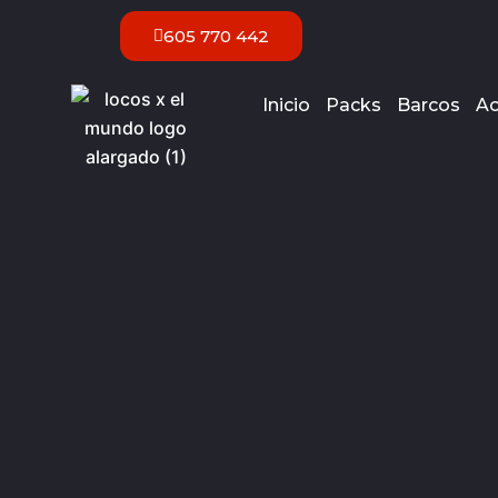
Ir
605 770 442
al
contenido
Inicio
Packs
Barcos
Ac