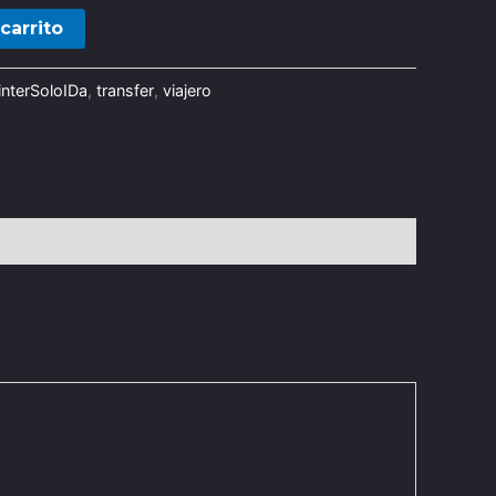
carrito
nterSoloIDa
,
transfer
,
viajero