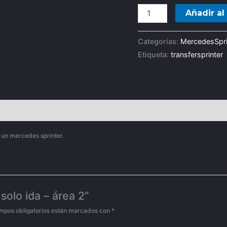
Añadir al 
Categorías:
MercedesSpri
Etiqueta:
transfersprinter
 un mercedes sprinter.
solo ida – área 2”
mpos obligatorios están marcados con
*