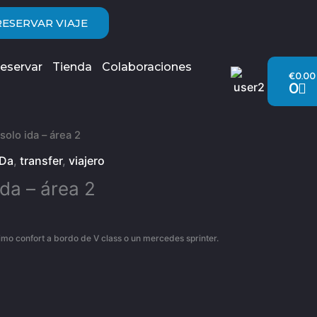
RESERVAR VIAJE
Carr
eservar
Tienda
Colaboraciones
€
0.00
0
solo ida – área 2
IDa
,
transfer
,
viajero
ida – área 2
imo confort a bordo de V class o un mercedes sprinter.