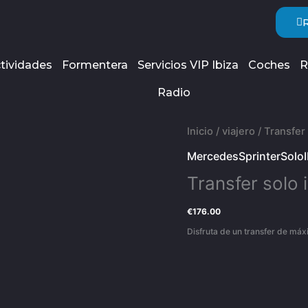
tividades
Formentera
Servicios VIP Ibiza
Coches
R
Radio
Transfer
Inicio
/
viajero
/ Transfer 
solo
MercedesSprinterSolo
ida
Transfer solo 
-
área
€
176.00
2
Disfruta de un transfer de máx
cantidad