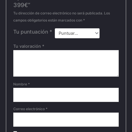
399€”
Tu dirección de correo electrónico no será publicada.
Los
campos obligatorios están marcados con
*
Tu puntuación
*
Tu valoración
*
Nombre
*
Correo electrónico
*