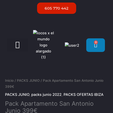
Ir
605 770 442
al
contenido
0
Carrit
Servicios VIP Ibiza
Pack
Apartamento
San
Inicio
/
PACKS JUNIO
/ Pack Apartamento San Antonio Junio
Antonio
399€
Junio
PACKS JUNIO
,
packs junio 2022
,
PACKS OFERTAS IBIZA
399€
Pack Apartamento San Antonio
cantidad
Junio 399€