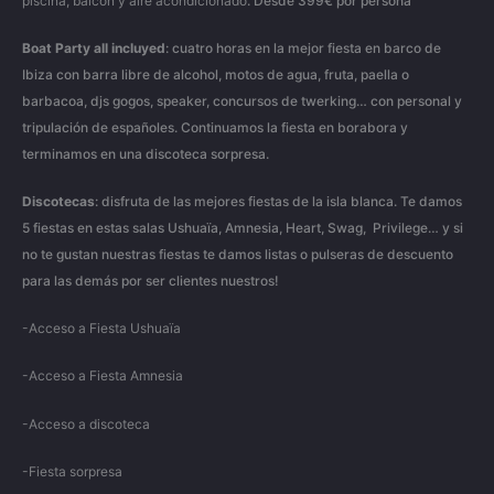
piscina, balcón y aire acondicionado
. Desde 399€ por persona
Boat
Party
all
incluyed
: cuatro horas en la mejor fiesta en barco de
Ibiza con barra libre de alcohol, motos de agua, fruta, paella o
barbacoa, djs gogos, speaker, concursos de twerking… con personal y
tripulación de españoles. Continuamos la fiesta en borabora y
terminamos en una discoteca sorpresa.
Discotecas
: disfruta de las mejores fiestas de la isla blanca. Te damos
5 fiestas en estas salas Ushuaïa, Amnesia, Heart, Swag, Privilege… y si
no te gustan nuestras fiestas te damos listas o pulseras de descuento
para las demás por ser clientes nuestros!
-Acceso a Fiesta Ushuaïa
-Acceso a Fiesta Amnesia
-Acceso a discoteca
-Fiesta sorpresa