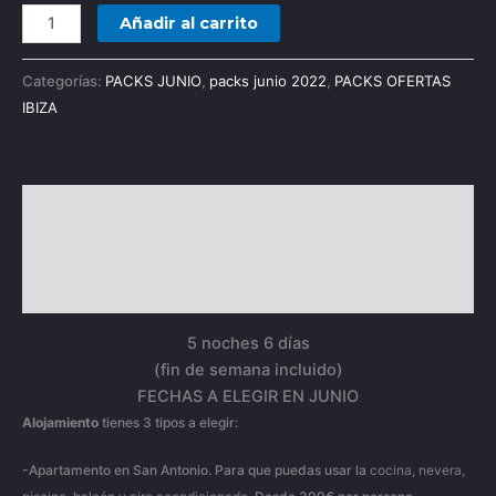
Añadir al carrito
Categorías:
PACKS JUNIO
,
packs junio 2022
,
PACKS OFERTAS
IBIZA
Descripción
Información adicional
Valoraciones (0)
5 noches 6 días
(fin de semana incluido)
FECHAS A ELEGIR EN JUNIO
Alojamiento
tienes 3 tipos a elegir:
-Apartamento en San Antonio. Para que puedas usar la
cocina, nevera,