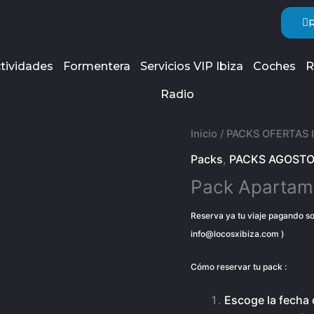
tividades
Formentera
Servicios VIP Ibiza
Coches
R
Radio
Inicio
/
PACKS OFERTAS I
Packs
,
PACKS AGOSTO
Pack Apartam
Reserva ya tu viaje pagando sol
info@locosxibiza.com )
Cómo reservar tu pack :
Escoge la fecha 