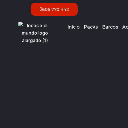
Ir
605 770 442
al
contenido
Inicio
Packs
Barcos
Ac