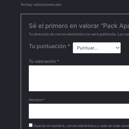
No hay valoraciones aún.
Sé el primero en valorar “Pack A
Tu dirección de correo electrónico no será publicada.
Los ca
Tu puntuación
*
Tu valoración
*
Nombre
*
Guarda mi nombre, correo electrónico y web en este nav