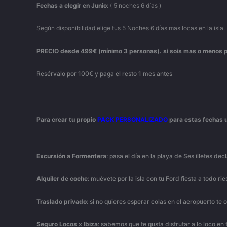
Fechas a elegir en Junio
:
( 5 noches 6 días )
Según disponibilidad elige tus 5 Noches 6 días mas locas en la isla.
PRECIO desde 499€ (mínimo 3 personas). si sois mas o menos 
Resérvalo por 100€ y paga el resto 1 mes antes
Para crear tu propio
PACK PERSONALIZADO
para estas fechas u
Excursión
a
Formentera
: pasa el día en la playa de Ses illetes 
Alquiler
de
coche
: muévete por la isla con tu Ford fiesta a todo 
Traslado
privado
: si no quieres esperar colas en el aeropuerto t
Seguro
Locos
x
Ibiza
: sabemos que te gusta disfrutar a lo loco e