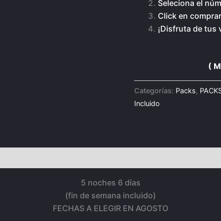
Seleciona el nú
Click en comprar
¡Disfruta de tus 
( 
Categorías:
Packs
,
PACK
Incluido
nes (0)
5 noches 6 días
(fin de semana incluido)
FECHAS A ELEGIR EN AGOSTO