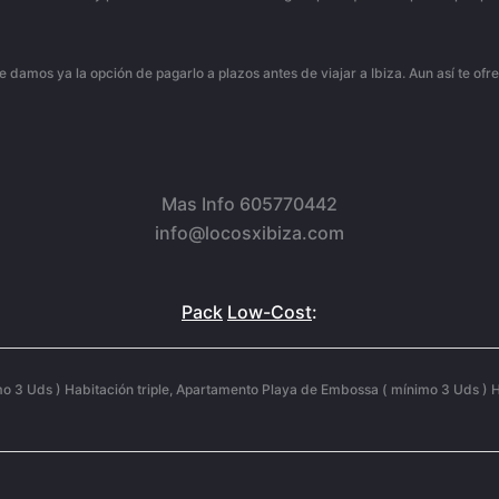
 te damos ya la opción de pagarlo a plazos antes de viajar a Ibiza. Aun así te o
Mas Info 605770442
info@locosxibiza.com
Pack
Low-Cost
:
o 3 Uds ) Habitación triple, Apartamento Playa de Embossa ( mínimo 3 Uds ) Ha