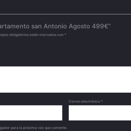
partamento san Antonio Agosto 499€”
mpos obligatorios están marcados con
*
Correo electrónico
*
egador para la próxima vez que comente.