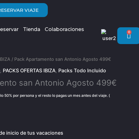
RESERVAR VIAJE
eservar
Tienda
Colaboraciones
0
Car
BIZA
/ Pack Apartamento san Antonio Agosto 499€
,
PACKS OFERTAS IBIZA
,
Packs Todo Incluido
ento san Antonio Agosto 499€
o 50% por persona y el resto lo pagas un mes antes del viaje. (
de inicio de tus vacaciones