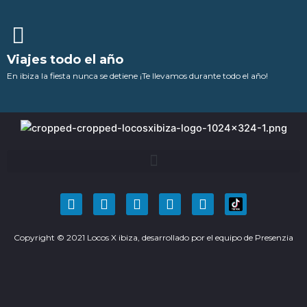
Viajes todo el año
En ibiza la fiesta nunca se detiene ¡Te llevamos durante todo el año!
F
T
Y
I
P
a
w
o
n
i
c
i
u
s
n
Copyright © 2021 Locos X ibiza, desarrollado por el equipo de
e
t
t
t
t
Presenzia
b
t
u
a
e
o
e
b
g
r
o
r
e
r
e
k
a
s