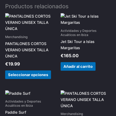
Productos relacionados
Este
producto
tiene
Actividades y Deportes
múltiples
Acuáticos en Ibiza
Merchandising
variantes.
Jet Ski Tour a Islas
PANTALONES CORTOS
Las
Margaritas
VERANO UNISEX TALLA
opciones
€
165.00
ÚNICA
se
€
19.99
pueden
Añadir al carrito
elegir
Seleccionar opciones
en
la
página
Este
de
prod
Actividades y Deportes
producto
tiene
Acuáticos en Ibiza
múlti
Paddle Surf
Merchandising