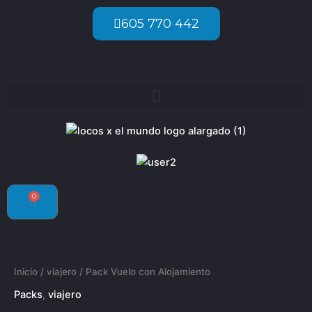
Ir
605 770 442
al
contenido
0
Carrito
Inicio
/
viajero
/ Pack Vuelo con Alojamiento
Packs
,
viajero