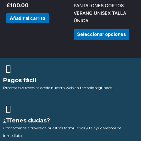
varia
€
100.00
PANTALONES CORTOS
Las
VERANO UNISEX TALLA
opci
Añadir al carrito
ÚNICA
se
pued
Seleccionar opciones
elegi
en
la
pági
de
prod
Pagos fácil
Procesa tus reservas desde nuestra web en tan solo segundos.
¿Tienes dudas?
Contáctanos a través de nuestros formularios y te ayudaremos de
inmediato.