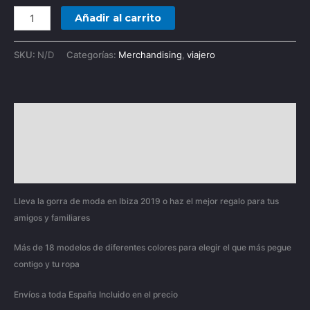
Añadir al carrito
SKU:
N/D
Categorías:
Merchandising
,
viajero
Descripción
Información adicional
Valoraciones (0)
Lleva la gorra de moda en Ibiza 2019 o haz el mejor regalo para tus
amigos y familiares
Más de 18 modelos de diferentes colores para elegir el que más pegue
contigo y tu ropa
Envíos a toda España Incluido en el precio