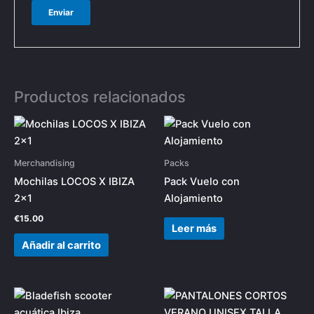
Productos relacionados
Merchandising
Packs
Mochilas LOCOS X IBIZA
Pack Vuelo con
2×1
Alojamiento
€
15.00
Leer más
Añadir al carrito
Este
prod