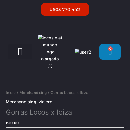
Ir
605 770 442
al
contenido
0
Carrit
Servicios VIP Ibiza
Gorras
Locos
x
Inicio
/
Merchandising
/ Gorras Locos x Ibiza
Ibiza
Merchandising
,
viajero
cantidad
Gorras Locos x Ibiza
€
20.00