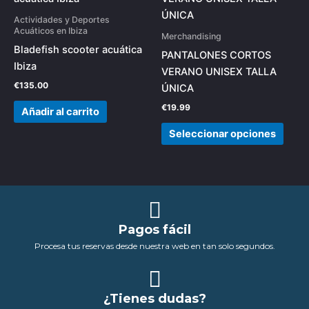
tiene
Actividades y Deportes
múlti
Acuáticos en Ibiza
Merchandising
varia
Bladefish scooter acuática
PANTALONES CORTOS
Las
Ibiza
VERANO UNISEX TALLA
opci
€
135.00
ÚNICA
se
€
19.99
Añadir al carrito
pued
elegi
Seleccionar opciones
en
la
pági
de
prod
Pagos fácil
Procesa tus reservas desde nuestra web en tan solo segundos.
¿Tienes dudas?