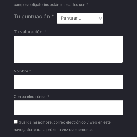
campos obligatorios están marcados con
*
Tu puntuación
*
Tu valoración
*
Nombre
*
Correo electrónico
*
Guarda mi nombre, correo electrónico y web en este
navegador para la próxima vez que comente.