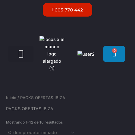
Ir
605 770 442
al
contenido
0
Carrit
Servicios VIP Ibiza
Inicio
/ PACKS OFERTAS IBIZA
PACKS OFERTAS IBIZA
Mostrando 1–12 de 16 resultados