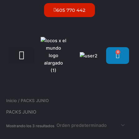
Ir
605 770 442
al
contenido
0
Carrit
Servicios VIP Ibiza
Inicio
/ PACKS JUNIO
PACKS JUNIO
Mostrando los 3 resultados