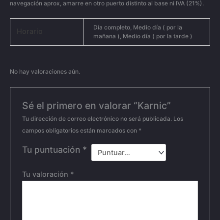
navegación aprox, amarre en otro puerto distinto al base ni IVA (21%).
Día completo, Medio día ( por la
Horario
mañana ), Medio día ( por la tarde )
No hay valoraciones aún.
Sé el primero en valorar “Karnic”
Tu dirección de correo electrónico no será publicada.
Los
campos obligatorios están marcados con
*
Tu puntuación
*
Tu valoración
*