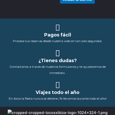
pueden
elegir
en
la
página
Pagos fácil
de
producto
Procesa tus reservas desde nuestra web en tan solo segundos.
¿Tienes dudas?
Contáctanos a través de nuestros formularios y te ayudaremos de
inmediato.
Viajes todo el año
En ibiza la fiesta nunca se detiene ¡Te llevamos durante todo el año!