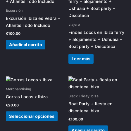
Excursión
Excursión Ibiza es Vedra +
viajero
Atlantis Todo Incluido
Findes Locos en Ibiza ferry
€
100.00
+ alojamiento + Ushuaia +
Añadir al carrito
Boat party + Discoteca
Leer más
Este
producto
Merchandising
tiene
Black Friday Ibiza
Gorras Locos x Ibiza
múltiples
Boat Party + fiesta en
€
20.00
variantes.
discoteca Ibiza
Las
Seleccionar opciones
€
100.00
opciones
se
Añadir al carrito