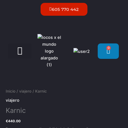
Ir
605 770 442
al
contenido
0
Carrit
Servicios VIP Ibiza
Karnic
cantidad
Inicio
/
viajero
/ Karnic
viajero
Karnic
€
440.00