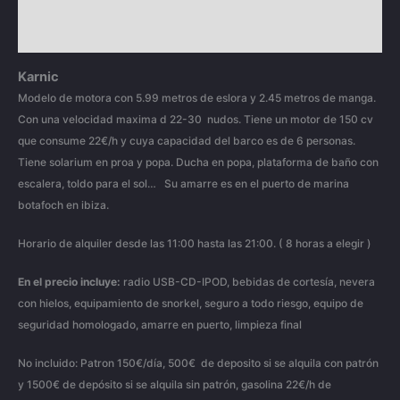
Información adicional
Valoraciones (0)
Karnic
Modelo de motora con 5.99 metros de eslora y 2.45 metros de manga.
Con una velocidad maxima d 22-30 nudos. Tiene un motor de 150 cv
que consume 22€/h y cuya capacidad del barco es de 6 personas.
Tiene solarium en proa y popa. Ducha en popa, plataforma de baño con
escalera, toldo para el sol… Su amarre es en el puerto de marina
botafoch en ibiza.
Horario de alquiler desde las 11:00 hasta las 21:00. ( 8 horas a elegir )
En el precio incluye:
radio USB-CD-IPOD, bebidas de cortesía, nevera
con hielos, equipamiento de snorkel, seguro a todo riesgo, equipo de
seguridad homologado, amarre en puerto, limpieza final
No incluido: Patron 150€/día, 500€ de deposito si se alquila con patrón
y 1500€ de depósito si se alquila sin patrón, gasolina 22€/h de