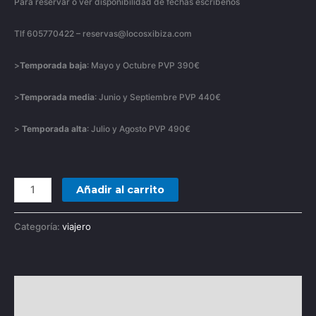
Para reservar o ver disponibilidad de fechas escríbenos
Tlf 605770422 – reservas@locosxibiza.com
>
Temporada baja
: Mayo y Octubre PVP 390€
>
Temporada media
: Junio y Septiembre PVP 440€
>
Temporada alta
: Julio y Agosto PVP 490€
Añadir al carrito
Categoría:
viajero
Descripción