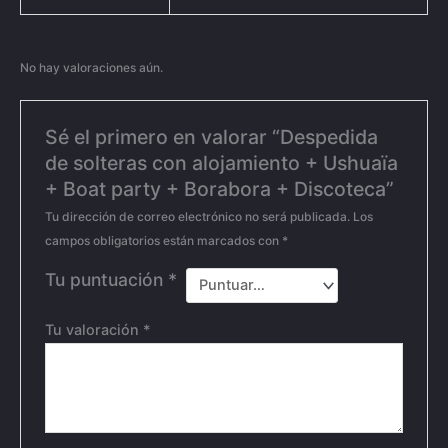
No hay valoraciones aún.
Sé el primero en valorar “Despedida
de solteras con alojamiento + Ushuaïa
+ Boat party + Borabora + Discoteca”
Tu dirección de correo electrónico no será publicada.
Los
campos obligatorios están marcados con
*
Tu puntuación
*
Tu valoración
*