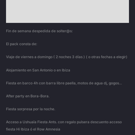
Información adicional
Valoraciones (0)
Fin de semana despedida de solter@s:
El pack consta de:
Viaje de viernes a domingo ( 2 noches 3 días ) ( o otras fechas a elegir)
Alojamiento en San Antonio o en Ibiza
Fiesta en barco 4h con barra libre paella, motos de agua dj, gogos…
After party en Bora-Bora.
Fiesta sorpresa por la noche.
Acceso a Ushuaïa Fiesta Ants. con regalo pulsera descuento acceso
fiesta Hi Ibiza ó el Row Amnesia