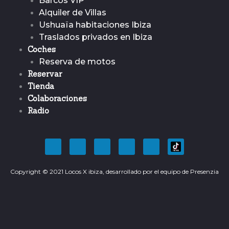
Barcos VIP
Alquiler de Villas
Ushuaïa habitaciones Ibiza
Traslados privados en Ibiza
Coches
Reserva de motos
Reservar
Tienda
Colaboraciones
Radio
F
T
Y
I
P
a
w
o
n
i
c
i
u
s
n
Copyright © 2021 Locos X ibiza, desarrollado por el equipo de
e
t
t
t
t
Presenzia
b
t
u
a
e
o
e
b
g
r
o
r
e
r
e
k
a
s
m
t