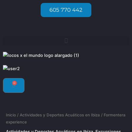
Ir
605 770 442
al
contenido
0
Carrito
Formentera
experience
cantidad
Inicio
/
Actividades y Deportes Acuáticos en Ibiza
/ Formentera
experience
Actividades y Deportes Acuáticos en Ibiza
,
Excursiones