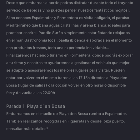
Desde que embarcas a bordo podrás disfrutar durante todo el trayecto
servicio de bebidas y no puedes perder nuestros fantásticos mojitos!.
Si no conoces Espalmador y Formentera es visita obligada, el paraíso
Mediterráneo que baña aguas cristalinas y arena blanca, ideales para
practicar snorkel, Paddle Surf o simplemente estar flotando relajados
en el mar. Gastronomía local, paella ibicenca elaborada en el momento
con productos frescos, toda una experiencia inolvidable…
Finalizaremos haciendo turismo en Formentera, donde podrás explorar
a tu ritmo y nosotros te ayudaremos a gestionar el vehículo que mejor
se adapte o asesoraremos los mejores lugares para visitar. Pueden
optar por volver en el mismo barco a las 17:15h directos a Playa den
Bossa (lugar de salida) o la opción volver en otro horario disponible
ferry de vuelta a las 22:00h
Parada 1.
Playa d´en Bossa
Embarcamos en el muelle de Playa den Bossa rumbo a Espalmador.
También realizamos recogidas en Figueretas y desde Ibiza puerto,
consultar más detalles*