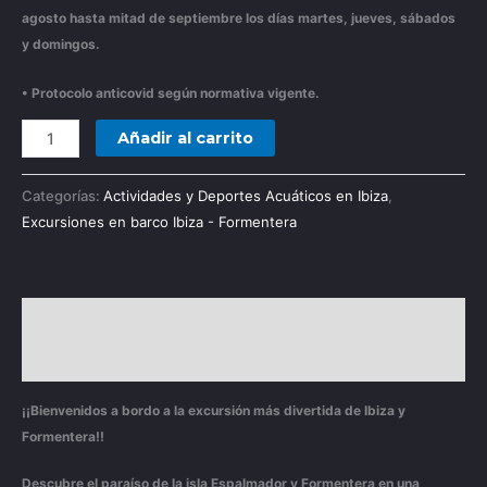
agosto hasta mitad
de septiembre los días martes, jueves, sábados
y domingos.
• Protocolo anticovid según normativa vigente.
Añadir al carrito
Categorías:
Actividades y Deportes Acuáticos en Ibiza
,
Excursiones en barco Ibiza - Formentera
Descripción
Valoraciones (0)
¡¡Bienvenidos a bordo a la excursión más divertida de Ibiza y
Formentera!!
Descubre el paraíso de la isla Espalmador y Formentera en una