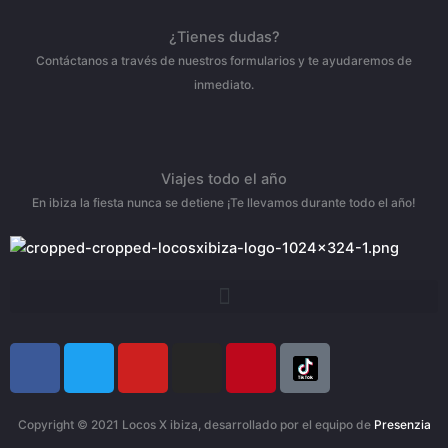
¿Tienes dudas?
Contáctanos a través de nuestros formularios y te ayudaremos de
inmediato.
Viajes todo el año
En ibiza la fiesta nunca se detiene ¡Te llevamos durante todo el año!
F
T
Y
I
P
a
w
o
n
i
c
i
u
s
n
e
t
t
t
t
Copyright © 2021 Locos X ibiza, desarrollado por el equipo de
Presenzia