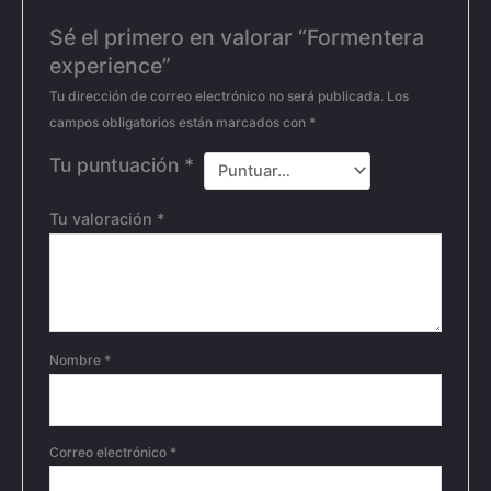
Sé el primero en valorar “Formentera
experience”
Tu dirección de correo electrónico no será publicada.
Los
campos obligatorios están marcados con
*
Tu puntuación
*
Tu valoración
*
Nombre
*
Correo electrónico
*