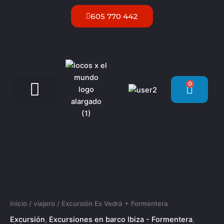
Ir
605 770 442
al
contenido
0
Carrit
Servicios VIP Ibiza
Excursión
Es
Vedrà
+
Formentera
cantidad
Inicio
/
viajero
/ Excursión Es Vedrà + Formentera
Excursión
,
Excursiones en barco Ibiza - Formentera
,