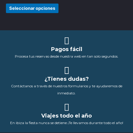
pueden
Seleccionar opciones
elegir
en
la
página
de
Pagos fácil
producto
Procesa tus reservas desde nuestra web en tan solo segundos.
¿Tienes dudas?
Contáctanos a través de nuestros formularios y te ayudaremos de
inmediato.
Viajes todo el año
En ibiza la fiesta nunca se detiene ¡Te llevamos durante todo el año!