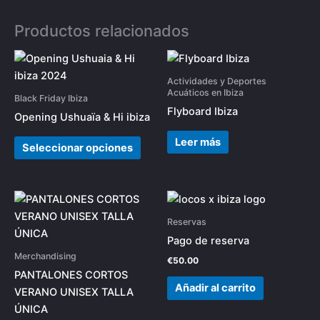
Productos relacionados
Este
producto
Actividades y Deportes
tiene
Acuáticos en Ibiza
Black Friday Ibiza
múltiples
Flyboard Ibiza
Opening Ushuaïa & Hi ibiza
variantes.
Leer más
Las
Seleccionar opciones
opciones
se
pueden
Este
elegir
producto
Reservas
en
tiene
Pago de reserva
la
múltiples
Merchandising
€
50.00
página
variantes.
PANTALONES CORTOS
de
Las
Añadir al carrito
VERANO UNISEX TALLA
producto
opciones
ÚNICA
se