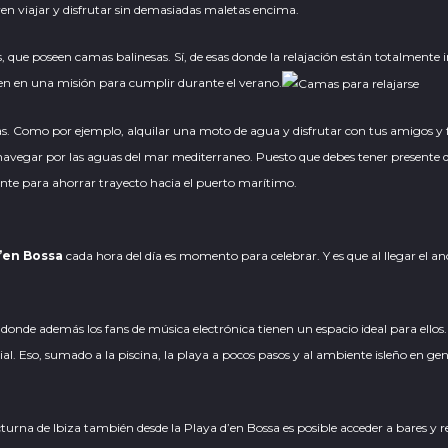
en viajar y disfrutar sin demasiadas maletas encima.
s, que poseen camas balinesas. Sí, de esas donde la relajación están totalmente 
rten en una misión para cumplir durante el verano.
as
. Como por ejemplo, alquilar una moto de agua y disfrutar con tus amigos y fa
 navegar por las aguas del mar mediterraneo. Puesto que debes tener presente q
nte para ahorrar trayecto hacia el puerto marítimo.
’en Bossa
cada hora del día es momento para celebrar. Y es que al llegar el an
a y donde además los fans de música electrónica tienen un espacio ideal para ello
. Eso, sumado a la piscina, la playa a pocos pasos y al ambiente isleño en ge
octurna de Ibiza también desde la Playa d’en Bossa es posible acceder a bares y