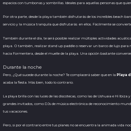
espacios con tumbonas y sombrillas. Ideales para aquellas personas que quier
Por otra parte, desde la playa también disfrutarás de los increíbles beach bar
servicio y la música tranquila que disfrutarás en ellos. Fácilmente se convie
También durante el día, te será posible realizar múltiples
actividades acuátic
playa. O también, realizar stand up paddle o reservar un barco de lujo para
hacia Formentera, desde el muelle de la playa. Una opción bastante convenie
Durante la noche
Pero, ¿Qué sucede durante la noche? Te complacerá saber que en la
Playa d
acaba la fiesta. Más bien, todo lo contrario.
La playa brilla con las luces de las discotecas, como las de Ushuaia e Hï Ibiz
grandes invitados, como DJs de música electrónica de reconocimiento mundial
tus vacaciones.
Pero, si por el contrario entre tus planes no se encuentra la animada vida n