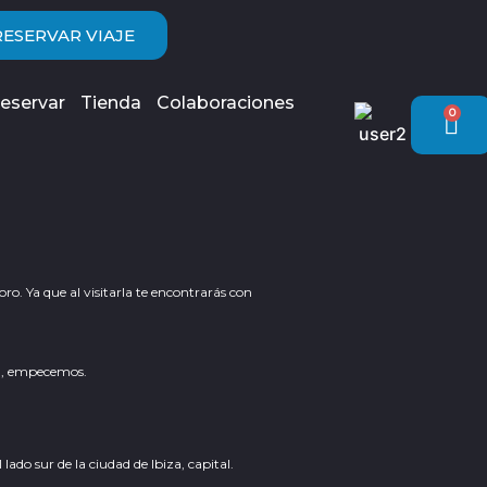
RESERVAR VIAJE
eservar
Tienda
Colaboraciones
0
Car
ro. Ya que al visitarla te encontrarás con
va, empecemos.
lado sur de la ciudad de Ibiza, capital.