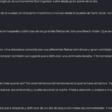
itud, es sumamente fácil ingresar a ella desde gran parte de la isla.
 de la ciudad, en el puerto marítimo o incluso desde el pueblo de Sant Jordi, no t
e te hospedes o disfrutes de las grandes fiestas de Ushuaia Beach Hotel. Que s
. Una discoteca conocida por sus diferentes fiestas temáticas y gran cantidad
s conocer también sus lugares para disfrutar una animada estadía. Y te complac
ué crees que es así? No solamente sus dimensiones es lo que la hace atractiva. Ta
ealizar durante el día y cuáles durante la noche. Presta atención y prepara muy 
ideal para relajarse y disfrutar de un día de playa con todas las comodidades. Y c