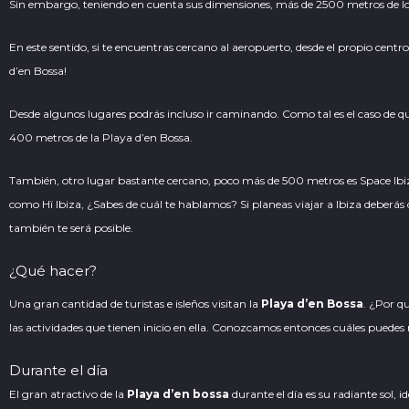
Sin embargo, teniendo en cuenta sus dimensiones, más de 2500 metros de long
En este sentido, si te encuentras cercano al aeropuerto, desde el propio centro
d’en Bossa!
Desde algunos lugares podrás incluso ir caminando. Como tal es el caso de qu
400 metros de la Playa d’en Bossa.
También, otro lugar bastante cercano, poco más de 500 metros es Space Ibiza
como
Hï Ibiza
, ¿Sabes de cuál te hablamos? Si planeas viajar a Ibiza deberá
también te será posible.
¿Qué hacer?
Una gran cantidad de turistas e isleños visitan la
Playa d’en Bossa
. ¿Por q
las actividades que tienen inicio en ella. Conozcamos entonces cuáles puedes r
Durante el día
El gran atractivo de la
Playa d’en bossa
durante el día es su radiante sol, 