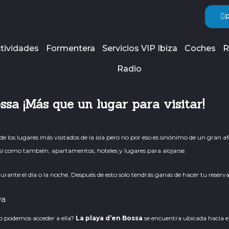
tividades
Formentera
Servicios VIP Ibiza
Coches
R
Radio
ssa ¡Más que un lugar para visitar!
e los lugares más visitados de la isla pero no por eso es sinónimo de un gran afo
 Así como también, apartamentos, hoteles y lugares para alojarse.
durante el día o la noche. Después de esto solo tendrás ganas de hacer tu reser
mo podemos acceder a ella?
La playa d’en Bossa
se encuentra ubicada hacia el 