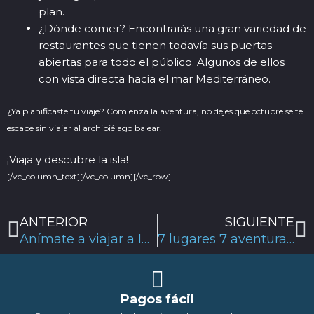
plan.
¿Dónde comer? Encontrarás una gran variedad de
restaurantes que tienen todavía sus puertas
abiertas para todo el público. Algunos de ellos
con vista directa hacia el mar Mediterráneo.
¿Ya planificaste tu viaje? Comienza la aventura, no dejes que octubre se te
escape sin viajar al archipiélago balear.
¡Viaja y descubre la isla!
[/vc_column_text][/vc_column][/vc_row]
Ant
S
ANTERIOR
SIGUIENTE
Anímate a viajar a Ibiza en el 2020 ¡Varios eventos esperan por ti!
7 lugares 7 aventuras: Visita Ibiza y recorre sus rincones
Pagos fácil