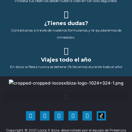
Procesa tus reservas desde nuestra web en tan solo segundos.
¿Tienes dudas?
Contáctanos a través de nuestros formularios y te ayudaremos de
inmediato.
Viajes todo el año
En ibiza la fiesta nunca se detiene ¡Te llevamos durante todo el año!
F
T
Y
I
P
a
w
o
n
i
c
i
u
s
n
Copyright © 2021 Locos X ibiza, desarrollado por el equipo de
e
t
t
t
t
Presenzia