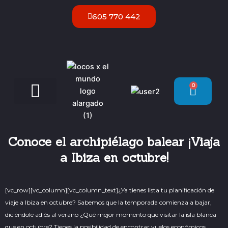
Ir
605 770 442
al
contenido
0
Carrit
Servicios VIP Ibiza
Conoce el archipiélago balear ¡Viaja
a Ibiza en octubre!
[vc_row][vc_column][vc_column_text]
¿Ya tienes lista tu planificación de
viaje a Ibiza en octubre? Sabemos que la temporada comienza a bajar,
diciéndole adiós al verano ¿Qué mejor momento que visitar la isla blanca
que en octubre? Tienes la posibilidad de encontrar vuelos económicos.