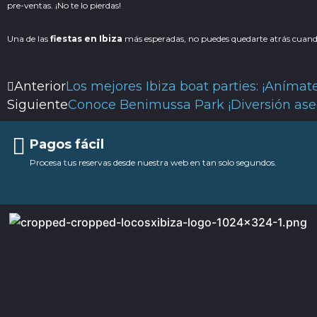
pre-ventas. ¡No te lo pierdas!
Una de las
fiestas en Ibiza
más esperadas, no puedes quedarte atrás cuando vi
Ant
Anterior
Los mejores Ibiza boat parties: ¡Anímat
Siguiente
Conoce Benimussa Park ¡Diversión ase
Pagos fácil
Procesa tus reservas desde nuestra web en tan solo segundos.