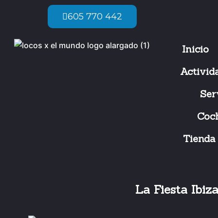
Ir
605 770 442
al
contenido
Inicio
Activid
Ser
Coc
Tienda
La Fiesta Ibiza