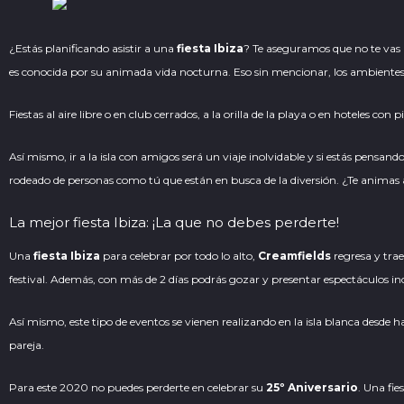
¿Estás planificando asistir a una
fiesta Ibiza
? Te aseguramos que no te vas a
es conocida por su animada
vida nocturna
. Eso sin mencionar, los ambientes 
Fiestas al aire libre o en club cerrados, a la orilla de la playa o en hoteles con pi
Así mismo, ir a la isla con amigos será un viaje inolvidable y si estás pens
rodeado de personas como tú que están en busca de la
diversión
. ¿Te animas 
La mejor fiesta Ibiza: ¡La que no debes perderte!
Una
fiesta Ibiza
para celebrar por todo lo alto,
Creamfields
regresa y trae
festival. Además, con más de 2 días podrás gozar y presentar espectáculos inc
Así mismo, este tipo de eventos se vienen realizando en la isla blanca desd
pareja.
Para este 2020 no puedes perderte en celebrar su
25º Aniversario
. Una fie