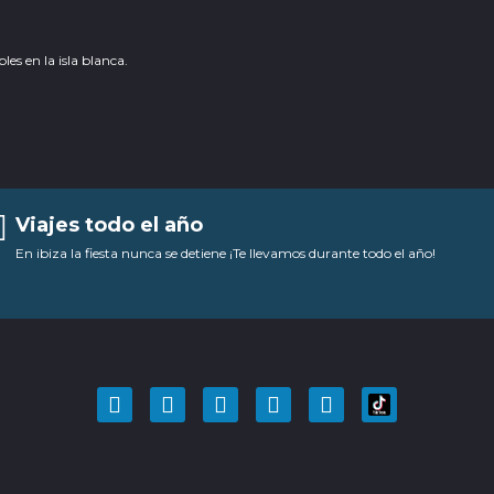
es en la isla blanca.
Viajes todo el año
En ibiza la fiesta nunca se detiene ¡Te llevamos durante todo el año!
F
T
Y
I
P
a
w
o
n
i
c
i
u
s
n
e
t
t
t
t
b
t
u
a
e