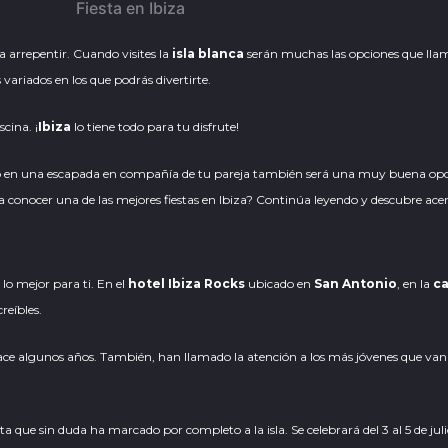
 arrepentir. Cuando visites la
isla blanca
serán muchas las opciones que lla
variados en los que podrás divertirte.
scina. ¡
Ibiza
lo tiene todo para tu disfrute!
ando en una escapada en compañía de tu pareja también será una muy buena opción
a conocer una de las mejores fiestas en Ibiza? Continúa leyendo y descubre acerc
 lo mejor para ti. En el
hotel Ibiza Rocks
ubicado en
San Antonio
, en la
ca
reíbles.
e hace algunos años. También, han llamado la atención a los más jóvenes que v
sta que sin duda ha marcado por completo a la isla. Se celebrará del 3 al 5 de ju