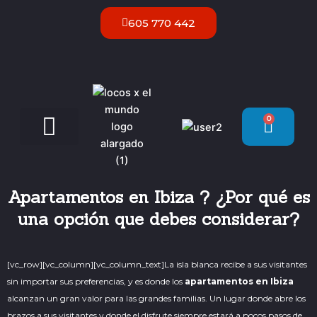
Ir
605 770 442
al
contenido
0
Carrit
Servicios VIP Ibiza
Apartamentos en Ibiza ? ¿Por qué es
una opción que debes considerar?
[vc_row][vc_column][vc_column_text]La isla blanca recibe a sus visitantes
sin importar sus preferencias, y es donde los
apartamentos en Ibiza
alcanzan un gran valor para las grandes familias. Un lugar donde abre los
brazos a sus visitantes y donde el disfrute siempre estará a pocos pasos de