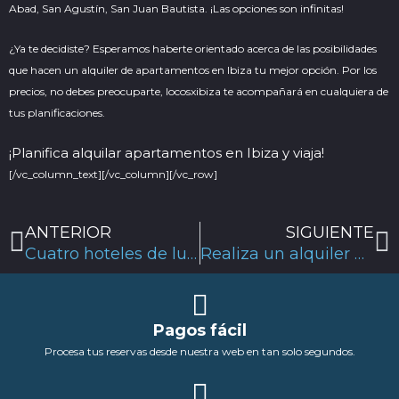
Abad, San Agustín, San Juan Bautista. ¡Las opciones son infinitas!
¿Ya te decidiste? Esperamos haberte orientado acerca de las posibilidades
que hacen un alquiler de apartamentos en Ibiza tu mejor opción. Por los
precios, no debes preocuparte,
locosxibiza
te acompañará en cualquiera de
tus planificaciones.
¡Planifica alquilar apartamentos en Ibiza y viaja!
[/vc_column_text][/vc_column][/vc_row]
Ant
S
ANTERIOR
SIGUIENTE
Cuatro hoteles de lujo en Ibiza ¡Para soñar y descansar!
Realiza un alquiler de un barco sin licencia ??
Pagos fácil
Procesa tus reservas desde nuestra web en tan solo segundos.