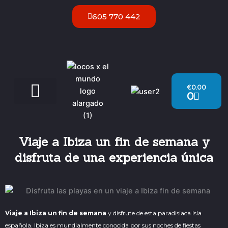
Ir
605 770 442
al
contenido
Carrito
€
0.00
0
Servicios VIP Ibiza
Viaje a Ibiza un fin de semana y
disfruta de una experiencia única
Viaje a Ibiza un fin de semana
y disfrute de esta paradisiaca isla
española. Ibiza es mundialmente conocida por sus noches de fiestas