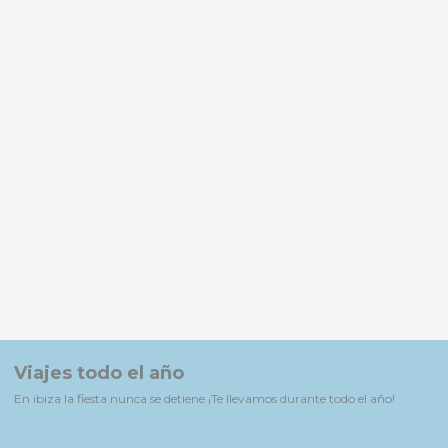
Viajes todo el año
En ibiza la fiesta nunca se detiene ¡Te llevamos durante todo el año!