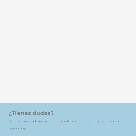
¿Tienes dudas?
Contáctanos a través de nuestros formularios y te ayudaremos de
inmediato.