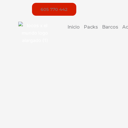
Ir
605 770 442
al
contenido
Inicio
Packs
Barcos
Ac