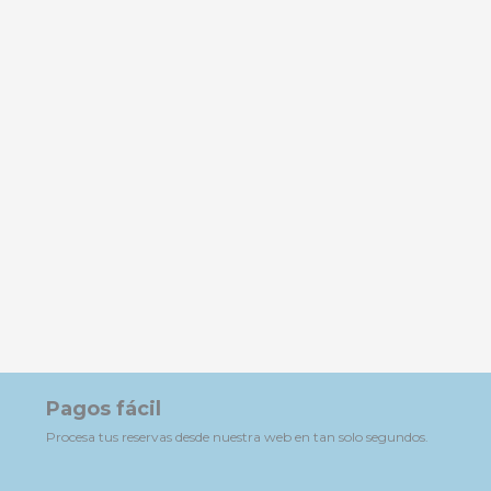
Pagos fácil
Procesa tus reservas desde nuestra web en tan solo segundos.