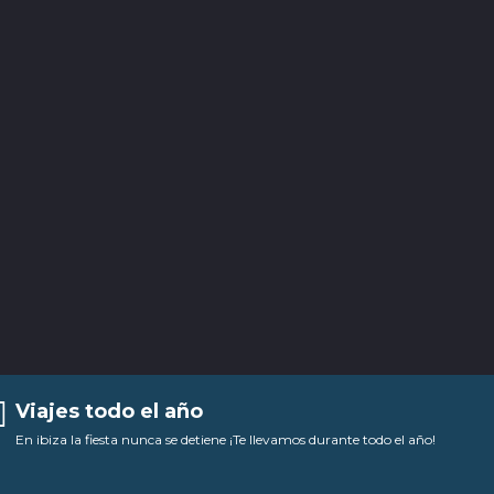
Viajes todo el año
En ibiza la fiesta nunca se detiene ¡Te llevamos durante todo el año!