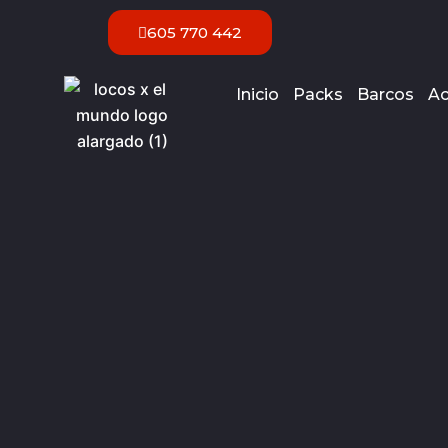
Ir
605 770 442
al
contenido
Inicio
Packs
Barcos
Ac