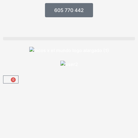
Ir
605 770 442
al
contenido
0
Carrito