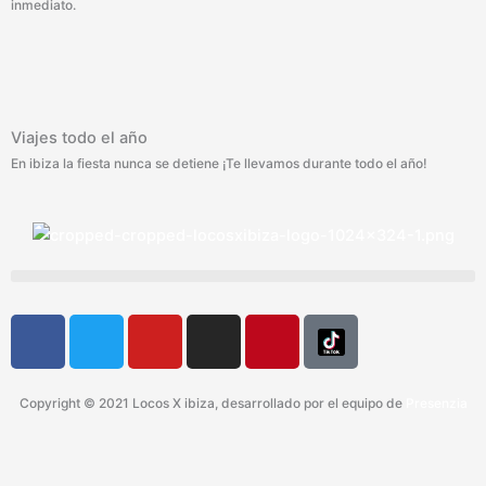
inmediato.
Viajes todo el año
En ibiza la fiesta nunca se detiene ¡Te llevamos durante todo el año!
F
T
Y
I
P
a
w
o
n
i
c
i
u
s
n
e
t
t
t
t
Copyright © 2021 Locos X ibiza, desarrollado por el equipo de
Presenzia
b
t
u
a
e
o
e
b
g
r