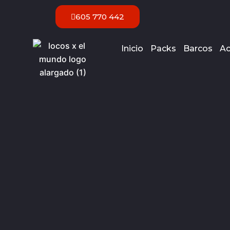
Ir
605 770 442
al
contenido
Inicio
Packs
Barcos
Ac