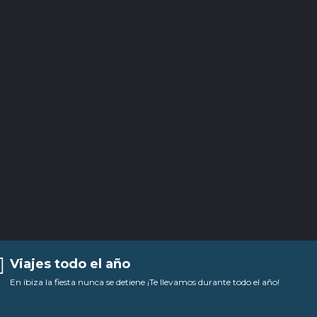
Viajes todo el año
En ibiza la fiesta nunca se detiene ¡Te llevamos durante todo el año!