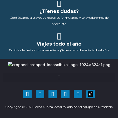
¿Tienes dudas?
Contáctanos a través de nuestros formularios y te ayudaremos de
inmediato.
Viajes todo el año
En ibiza la fiesta nunca se detiene ¡Te llevamos durante todo el año!
F
T
Y
I
P
a
w
o
n
i
c
i
u
s
n
Copyright © 2021 Locos X ibiza, desarrollado por el equipo de
e
t
t
t
t
Presenzia
b
t
u
a
e