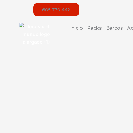
Ir
605 770 442
al
contenido
Inicio
Packs
Barcos
Ac