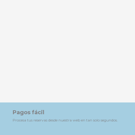
Pagos fácil
Procesa tus reservas desde nuestra web en tan solo segundos.