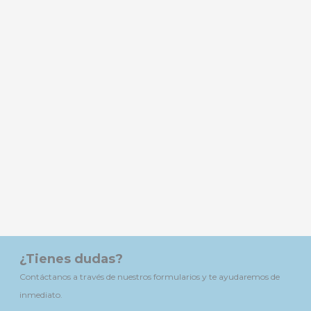
¿Tienes dudas?
Contáctanos a través de nuestros formularios y te ayudaremos de
inmediato.