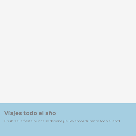
Viajes todo el año
En ibiza la fiesta nunca se detiene ¡Te llevamos durante todo el año!