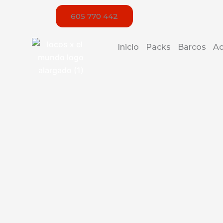
Ir
605 770 442
al
contenido
Inicio
Packs
Barcos
Ac