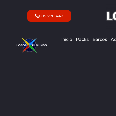
Ir
al
605 770 442
contenido
Inicio
Packs
Barcos
Ac