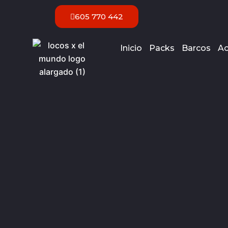
Ir
605 770 442
al
contenido
Inicio
Packs
Barcos
Ac