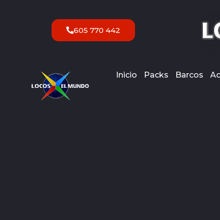
Ir
al
605 770 442
contenido
Inicio
Packs
Barcos
Ac