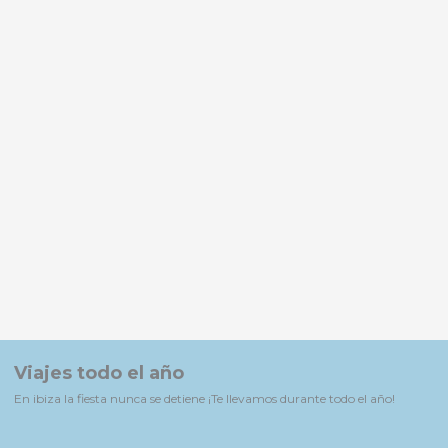
Viajes todo el año
En ibiza la fiesta nunca se detiene ¡Te llevamos durante todo el año!