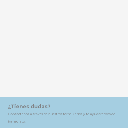
¿Tienes dudas?
Contáctanos a través de nuestros formularios y te ayudaremos de
inmediato.