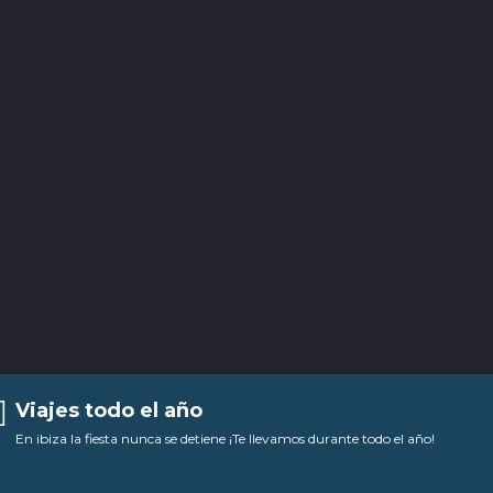
Viajes todo el año
En ibiza la fiesta nunca se detiene ¡Te llevamos durante todo el año!