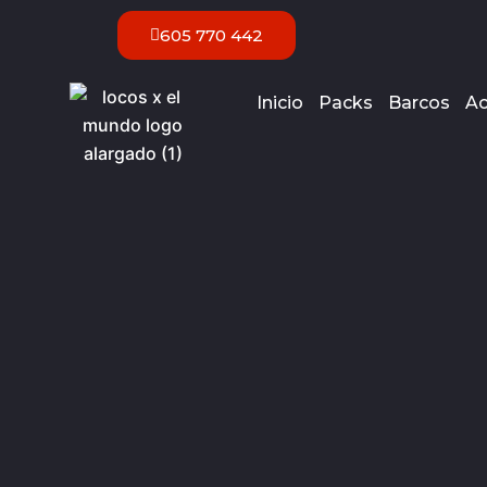
Ir
605 770 442
al
contenido
Inicio
Packs
Barcos
Ac