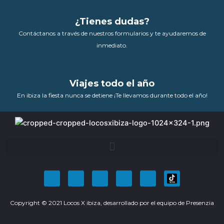
¿Tienes dudas?
Contáctanos a través de nuestros formularios y te ayudaremos de
inmediato.
Viajes todo el año
En ibiza la fiesta nunca se detiene ¡Te llevamos durante todo el año!
F
T
Y
I
P
a
w
o
n
i
c
i
u
s
n
Copyright © 2021 Locos X ibiza, desarrollado por el equipo de
e
t
t
t
t
Presenzia
b
t
u
a
e