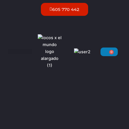
Ir
605 770 442
al
contenido
0
Carri
Servicios VIP Ibiza