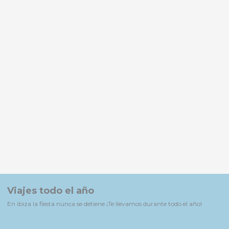
Viajes todo el año
En ibiza la fiesta nunca se detiene ¡Te llevamos durante todo el año!