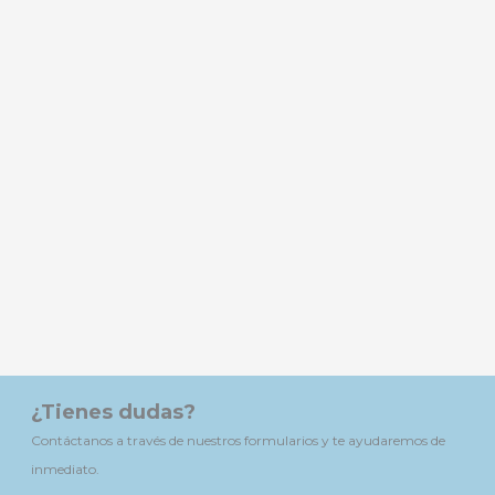
¿Tienes dudas?
Contáctanos a través de nuestros formularios y te ayudaremos de
inmediato.