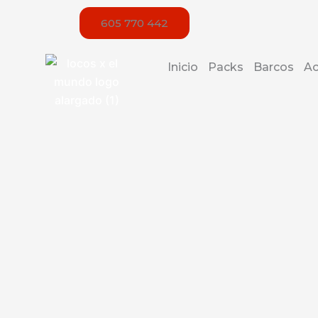
Ir
605 770 442
al
contenido
Inicio
Packs
Barcos
Ac