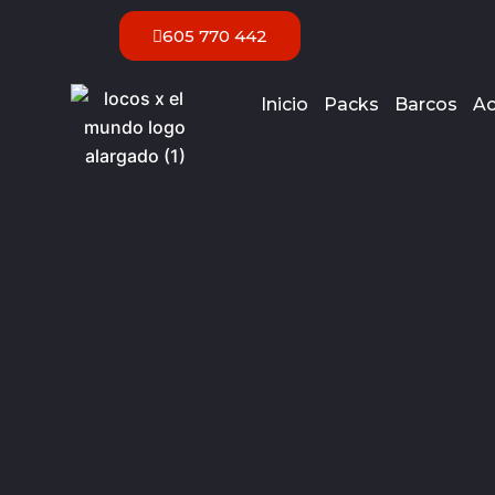
Ir
605 770 442
al
contenido
Inicio
Packs
Barcos
Ac