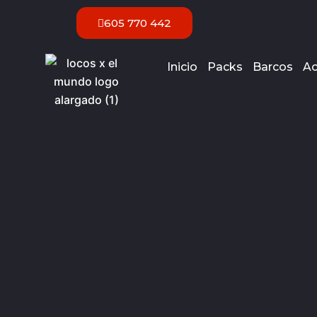
Ir
605 770 442
al
contenido
Inicio
Packs
Barcos
Ac