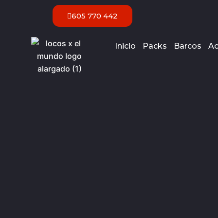
Ir
605 770 442
al
contenido
Inicio
Packs
Barcos
Ac