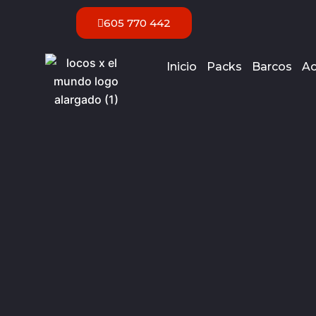
Ir
605 770 442
al
contenido
Inicio
Packs
Barcos
Ac