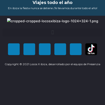
Viajes todo el año
En ibiza la fiesta nunca se detiene ¡Te llevamos durante todo el año!
F
T
Y
I
P
a
w
o
n
i
Copyright © 2021 Locos X ibiza, desarrollado por el equipo de
Presenzia
c
i
u
s
n
e
t
t
t
t
b
t
u
a
e