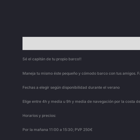
Descripción
Valoraciones (0)
Sé el capitán de tu propio barco!!
Maneja tu mismo éste pequeño y cómodo barco con tus amigos. Fácil y
Fechas a elegir según disponibilidad durante el verano
Elige entre 4h y media u 9h y media de navegación por la costa d
Horarios y precios:
Por la mañana 11:00 a 15:30; PVP 250€