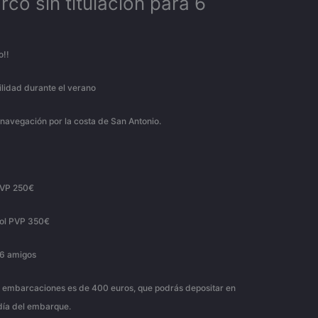
co sin titulación para 6
o!!
ilidad durante el verano
 navegación por la costa de San Antonio.
PVP 250€
sol PVP 350€
 6 amigos
las embarcaciones es de 400 euros, que podrás depositar en
 día del embarque.