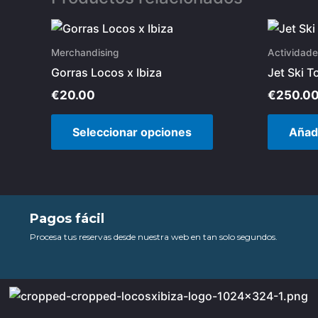
Este
producto
Merchandising
Actividade
tiene
Gorras Locos x Ibiza
Jet Ski T
múltiples
€
20.00
€
250.0
variantes.
Las
Seleccionar opciones
Añadi
opciones
se
pueden
elegir
en
Pagos fácil
la
Procesa tus reservas desde nuestra web en tan solo segundos.
página
de
producto