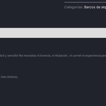
Categorías:
Barcos de alqu
 sencillo! No necesitas ni licencia, ni titulación , ni carnet ni experiencia pr
e San Antonio.