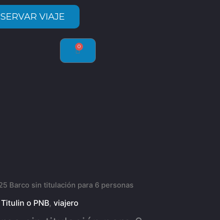
SERVAR VIAJE
0
Carrito
5 Barco sin titulación para 6 personas
 Titulin o PNB
,
viajero