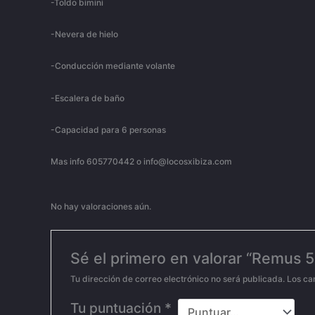
-Toldo bimini
-Nevera de hielo
-Conducción mediante volante
-Escalera de baño
-Capacidad para 6 personas
Mas info 605770442 o info@locosxibiza.com
No hay valoraciones aún.
Sé el primero en valorar “Remus 5
Tu dirección de correo electrónico no será publicada.
Los ca
Tu puntuación
*