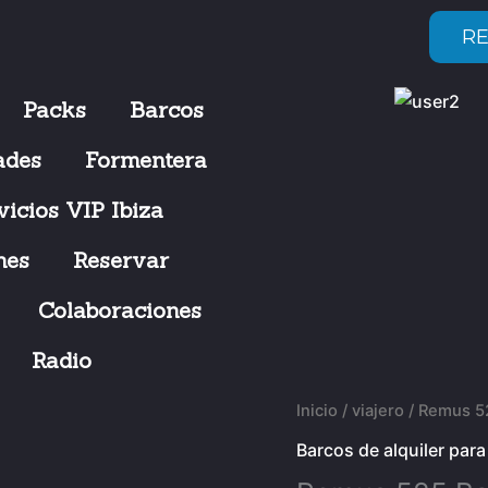
RE
Packs
Barcos
ades
Formentera
vicios VIP Ibiza
hes
Reservar
Colaboraciones
Radio
Inicio
/
viajero
/ Remus 52
Barcos de alquiler para