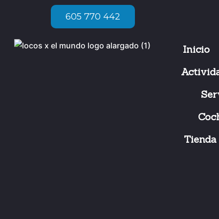
Ir
605 770 442
al
contenido
Inicio
Activid
Ser
Coc
Tienda