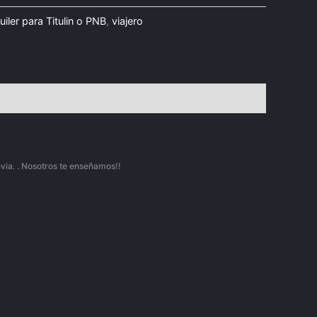
iler para Titulin o PNB
,
viajero
evia. . Nosotros te enseñamos!!