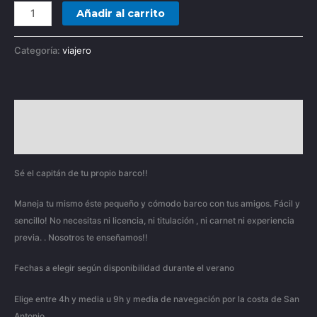
Añadir al carrito
Categoría:
viajero
Descripción
Valoraciones (0)
Sé el capitán de tu propio barco!!
Maneja tu mismo éste pequeño y cómodo barco con tus amigos. Fácil y
sencillo! No necesitas ni licencia, ni titulación , ni carnet ni experiencia
previa. . Nosotros te enseñamos!!
Fechas a elegir según disponibilidad durante el verano
Elige entre 4h y media u 9h y media de navegación por la costa de San
Antonio.