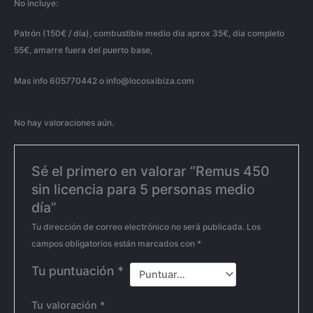
No incluye:
Patrón (150€ / día), combustible medio dia aprox 35€, dia completo
55€, amarre fuera del puerto base,
Mas info 605770442 o info@locosxibiza.com
No hay valoraciones aún.
Sé el primero en valorar “Remus 450
sin licencia para 5 personas medio
día”
Tu dirección de correo electrónico no será publicada.
Los
campos obligatorios están marcados con
*
Tu puntuación
*
Tu valoración
*