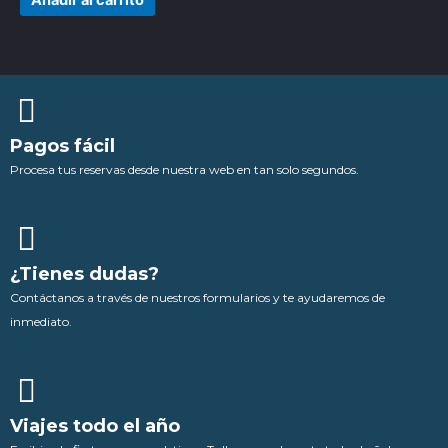
Añadir al carrito
pued
elegi
en
la
pági
de
Pagos fácil
prod
Procesa tus reservas desde nuestra web en tan solo segundos.
¿Tienes dudas?
Contáctanos a través de nuestros formularios y te ayudaremos de
inmediato.
Viajes todo el año