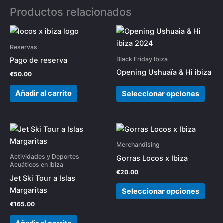
Productos relacionados
Este
prod
Reservas
tiene
Black Friday Ibiza
Pago de reserva
múlti
Opening Ushuaïa & Hi ibiza
€
50.00
varia
Las
Añadir al carrito
Seleccionar opciones
opci
se
pued
Este
elegi
prod
Merchandising
en
tiene
Actividades y Deportes
Gorras Locos x Ibiza
la
múlti
Acuáticos en Ibiza
€
20.00
pági
varia
Jet Ski Tour a Islas
de
Las
Margaritas
Seleccionar opciones
prod
opci
€
165.00
se