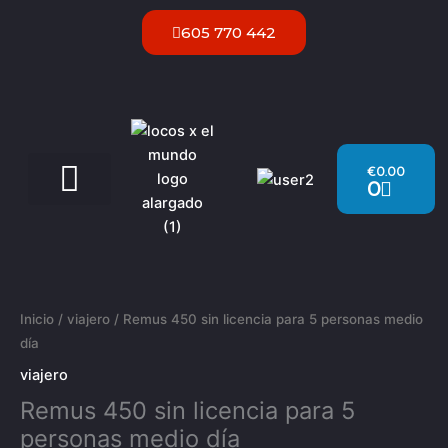
Ir
605 770 442
al
contenido
Carrito
€
0.00
0
Servicios VIP Ibiza
Remus
450
sin
Inicio
/
viajero
/ Remus 450 sin licencia para 5 personas medio
licencia
día
para
viajero
5
Remus 450 sin licencia para 5
personas
medio
personas medio día