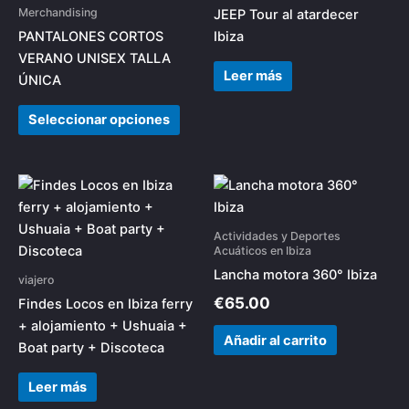
múltiples
Merchandising
JEEP Tour al atardecer
variantes.
PANTALONES CORTOS
Ibiza
Las
VERANO UNISEX TALLA
opciones
Leer más
ÚNICA
se
pueden
Seleccionar opciones
elegir
en
la
página
de
Actividades y Deportes
producto
Acuáticos en Ibiza
Lancha motora 360° Ibiza
viajero
€
65.00
Findes Locos en Ibiza ferry
+ alojamiento + Ushuaia +
Añadir al carrito
Boat party + Discoteca
Leer más