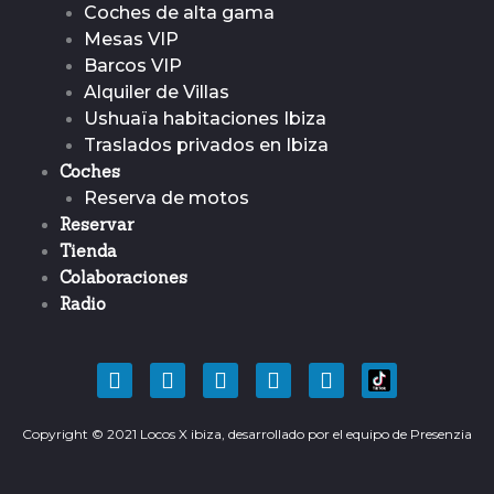
Coches de alta gama
Mesas VIP
Barcos VIP
Alquiler de Villas
Ushuaïa habitaciones Ibiza
Traslados privados en Ibiza
Coches
Reserva de motos
Reservar
Tienda
Colaboraciones
Radio
F
T
Y
I
P
a
w
o
n
i
c
i
u
s
n
Copyright © 2021 Locos X ibiza, desarrollado por el equipo de
e
t
t
t
t
Presenzia
b
t
u
a
e
o
e
b
g
r