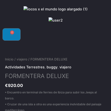
0
Carrito
FORMENTERA
DELUXE
cantidad
Inicio
/
viajero
/ FORMENTERA DELUXE
Actividades Terrestres
,
buggy
,
viajero
FORMENTERA DELUXE
€
920.00
• Encuentro en terminal de ferries de Ibiza para subir los Jeeps al
barco.
• Cruzar de una isla a otra es una experiencia inolvidable del paisaje
mediterráneo.