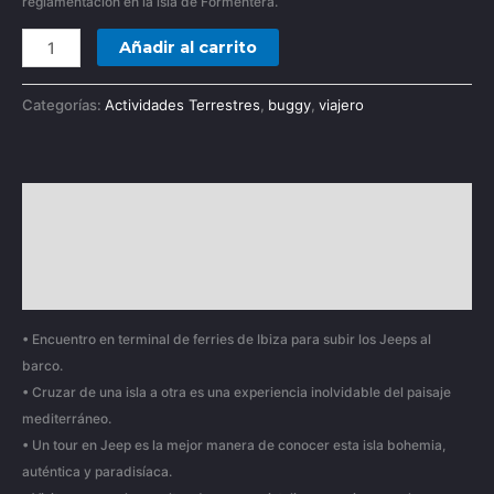
reglamentación en la isla de Formentera.
Añadir al carrito
Categorías:
Actividades Terrestres
,
buggy
,
viajero
Descripción
Información adicional
Valoraciones (0)
• Encuentro en terminal de ferries de Ibiza para subir los Jeeps al
barco.
• Cruzar de una isla a otra es una experiencia inolvidable del paisaje
mediterráneo.
• Un tour en Jeep es la mejor manera de conocer esta isla bohemia,
auténtica y paradisíaca.