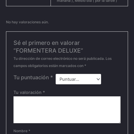
mañana ), Medio día ( por la tarde )
No hay valoraciones aún.
Sé el primero en valorar
“FORMENTERA DELUXE”
Tu dirección de correo electrónico no será publicada.
Los
campos obligatorios están marcados con
*
Tu puntuación
*
Tu valoración
*
Nombre
*