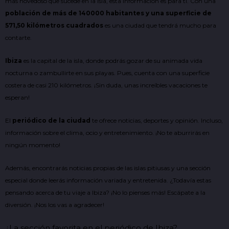
más novedoso que sucede en la isla, esta información es para ti. Con una
población de más de 140000 habitantes y una superficie de
571,50 kilómetros
cuadrados
es una ciudad que tendrá mucho para
contarte.
Ibiza
es la capital de la isla, donde podrás gozar de su animada vida
nocturna o zambullirte en sus playas. Pues, cuenta con una superficie
costera de casi 210 kilómetros. ¡Sin duda, unas increíbles vacaciones te
esperan!
El
periódico de la ciudad
te ofrece noticias, deportes y opinión. Incluso,
información sobre el clima, ocio y entretenimiento. ¡No te aburrirás en
ningún momento!
Además, encontrarás noticias propias de las islas
pitiusas
y una sección
especial donde leerás información variada y entretenida. ¿Todavía estas
pensando acerca de tu viaje a Ibiza? ¡No lo pienses más! Escápate a la
diversión. ¡Nos los vas a agradecer!
¿La sección favorita en el periódico de Ibiza?