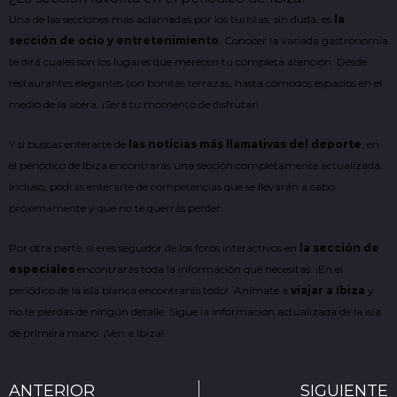
Una de las secciones más aclamadas por los turistas, sin duda, es
la
sección de ocio y entretenimiento
. Conocer la variada gastronomía
te dirá cuales son los lugares que merecen tu completa atención. Desde
restaurantes elegantes con bonitas terrazas, hasta cómodos espacios en el
medio de la acera. ¡Será tu momento de disfrutar!
Y si buscas enterarte de
las noticias más llamativas del deporte
, en
el periódico de Ibiza encontrarás una sección completamente actualizada.
Incluso, podrás enterarte de competencias que se llevarán a cabo
próximamente y que no te querrás perder.
Por otra parte, si eres seguidor de los foros interactivos en
la sección de
especiales
encontrarás toda la información que necesitas. ¡En el
periódico de la isla blanca encontrarás todo!. Anímate a
viajar a Ibiza
y
no te pierdas de ningún detalle. Sigue la información actualizada de la isla
de primera mano. ¡Ven a Ibiza!
Ant
ANTERIOR
SIGUIENTE