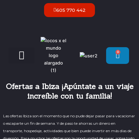
Ir
605 770 442
al
contenido
0
Carrit
Servicios VIP Ibiza
Ofertas a Ibiza ¡Apúntate a un viaje
increíble con tu familia!
Las ofertas Ibiza son el momento que no pude dejar pasar para vacacionar
o escaparte un fin de semana. Y de paso te ahorras un dinero en
transporte, hospedaje, actividades que bien puede invertir en más días de
diversión. Para muchos las ofertas son la oportunidad de viajar, sobre todo