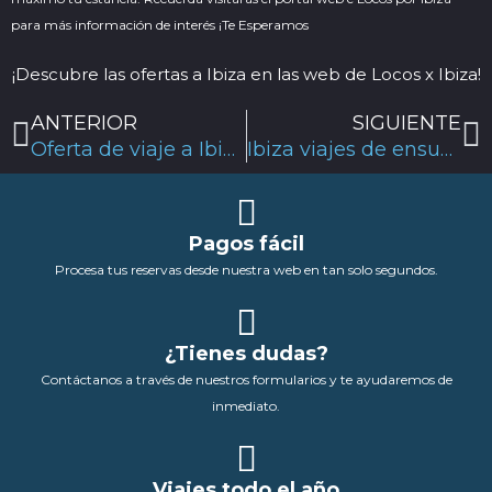
para más información de interés ¡Te Esperamos
¡Descubre las ofertas a Ibiza en las web de
Locos x Ibiza
!
Ant
S
ANTERIOR
SIGUIENTE
Oferta de viaje a Ibiza un fin de semana ¡Aprovecha al máximo!
Ibiza viajes de ensueño ¡Lánzate una escapada vacacional hoy!
Pagos fácil
Procesa tus reservas desde nuestra web en tan solo segundos.
¿Tienes dudas?
Contáctanos a través de nuestros formularios y te ayudaremos de
inmediato.
Viajes todo el año