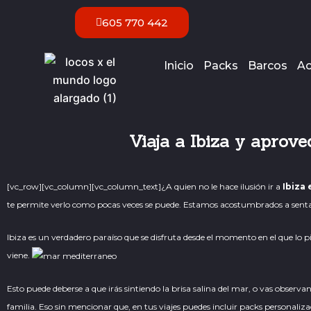
Ir
605 770 442
al
contenido
Inicio
Packs
Barcos
Ac
Viaja a Ibiza y aprove
[vc_row][vc_column][vc_column_text]
¿A quien no le hace ilusión ir a
Ibiza
te permite verlo como pocas veces se puede. Estamos acostumbrados a sentarn
Ibiza es un verdadero paraíso que se disfruta desde el momento en el que lo pisa
viene.
Esto puede deberse a que irás sintiendo la brisa salina del mar, o vas observa
familia. Eso sin mencionar que, en tus viajes puedes incluir
packs personaliza