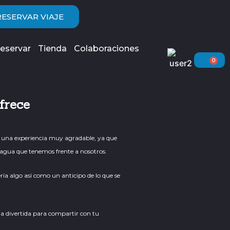
RESERVAR VIAJE
eservar
Tienda
Colaboraciones
0
Car
frece
s una experiencia muy agradable, ya que
e agua que tenemos frente a nosotros.
ría algo así como un anticipo de lo que se
cia divertida para compartir con tu