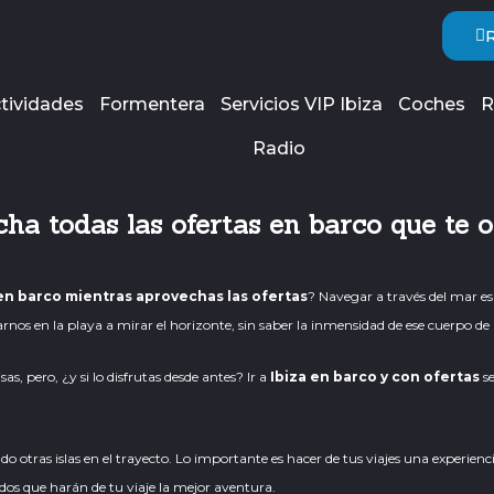
tividades
Formentera
Servicios VIP Ibiza
Coches
R
Radio
cha todas las ofertas en barco que te o
 en barco mientras aprovechas las ofertas
? Navegar a través del mar e
os en la playa a mirar el horizonte, sin saber la inmensidad de ese cuerpo d
s, pero, ¿y si lo disfrutas desde antes? Ir a
Ibiza en barco y con ofertas
se
ndo otras islas en el trayecto. Lo importante es hacer de tus viajes una experien
dos
que harán de tu viaje la mejor aventura.