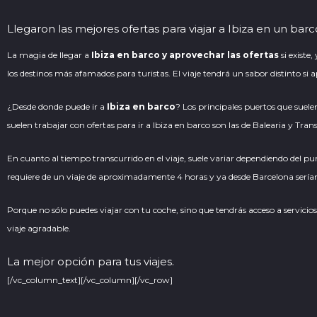
Llegaron las mejores ofertas para viajar a Ibiza en un barc
La magia de llegar a
Ibiza en barco y aprovechar las ofertas
si existe
los destinos más afamados para turistas. El viaje tendrá un sabor distinto si
¿Desde donde puede ir a
Ibiza en barco
? Los principales puertos que suele
suelen trabajar con ofertas para ir a Ibiza en barco son las de Balearia y Tr
En cuanto al tiempo transcurrido en el viaje, suele variar dependiendo del punt
requiere de un viaje de aproximadamente 4 horas y ya desde Barcelona serían ce
Porque no sólo puedes viajar con tu coche, sino que tendrás acceso a servicio
viaje agradable.
La mejor opción para tus viajes.
[/vc_column_text][/vc_column][/vc_row]