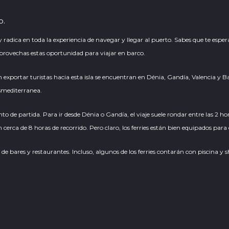
o.
, y radica en toda la experiencia de navegar y llegar al puerto. Sabes que te esp
 aprovechas estas oportunidad para viajar en barco.
n exportar turistas hacia esta isla se encuentran en
Dénia
, Gandía, Valencia y 
ansmediterranea.
o de partida. Para ir desde Dénia o Gandía, el viaje suele rondar entre las 2 ho
rca de 8 horas de recorrido. Pero claro, los ferries están bien equipados para e
s de bares y restaurantes. Incluso, algunos de los ferries contarán con piscina 