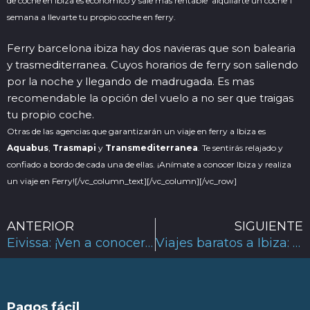
de coche en ibiza es económico y sale mas rentable alquilarte un coche 1
semana a llevarte tu propio coche en ferry.
Ferry barcelona ibiza hay dos navieras que son balearia
y trasmediterranea. Cuyos horarios de ferry son saliendo
por la noche y llegando de madrugada. Es mas
recomendable la opción del vuelo a no ser que traigas
tu propio coche.
Otras de las agencias que garantizarán un viaje en ferry a Ibiza es
Aquabus
,
Trasmapi
y
Transmediterranea
. Te sentirás relajado y
confiado a bordo de cada una de ellas. ¡Anímate a conocer Ibiza y realiza
un viaje en Ferry!
[/vc_column_text][/vc_column][/vc_row]
Ant
ANTERIOR
SIGUIENTE
Eivissa: ¡Ven a conocer el encanto e historia de la isla!
Viajes baratos a Ibiza: una oferta irresistible
Pagos fácil