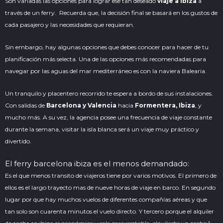
Son variadas las opciones para lograr ese tan deseado
viaje a Ibiza
a
través de un ferry. Recuerda que, la decisión final se basará en los gustos de
cada pasajero y las necesidades que requieran.
Sin embargo, hay algunas opciones que debes conocer para hacer de tu
planificación más selecta. Una de las opciones más recomendadas para
navegar por las aguas del mar mediterráneo es con la naviera
Balearia
.
Un tranquilo y placentero recorrido te espera a bordo de sus instalaciones.
Con salidas de
Barcelona y Valencia
hacia
Formentera, Ibiza
, y
mucho más. A su vez, la agencia posee una
frecuencia
de viaje constante
durante la semana, visitar la isla blanca será un viaje muy práctico y
divertido.
El ferry barcelona ibiza es el menos demandado:
Es el que menos transito de viajeros tiene por varios motivos. El primero de
ellos es el largo trayecto mas de nueve horas de viaje en barco. En
segundo
lugar por que hay muchos vuelos de diferentes compañías aéreas y que
tan solo son cuarenta minutos el vuelo directo. Y tercero porque el alquiler