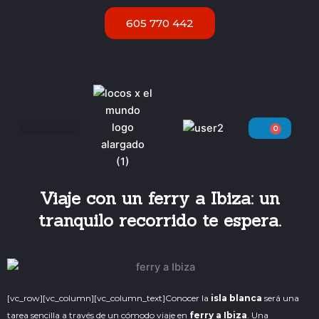
Ir
605 770 442
al
contenido
0
Carri
Servicios VIP Ibiza
Viaje con un ferry a Ibiza: un
tranquilo recorrido te espera.
[vc_row][vc_column][vc_column_text]
Conocer la
isla blanca
será una
tarea sencilla a través de un cómodo viaje en
ferry a Ibiza
. Una