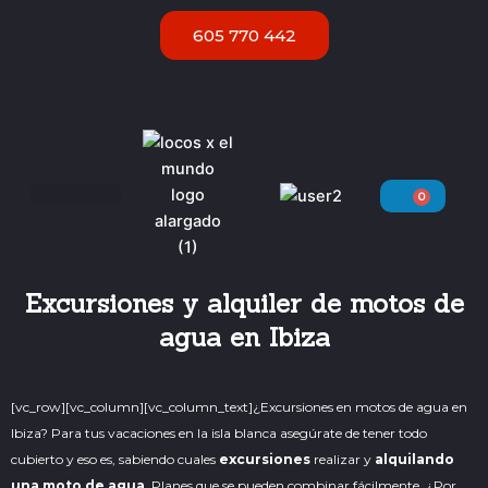
Ir
605 770 442
al
contenido
0
Carri
Servicios VIP Ibiza
Excursiones y alquiler de motos de
agua en Ibiza
[vc_row][vc_column][vc_column_text]
¿Excursiones en motos de agua en
Ibiza? Para tus vacaciones en la isla blanca asegúrate de tener todo
cubierto y eso es, sabiendo cuales
excursiones
realizar y
alquilando
una moto de agua
. Planes que se pueden combinar fácilmente. ¿Por