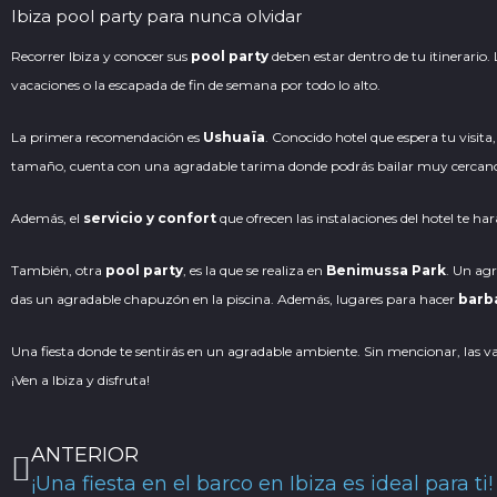
Ibiza pool party para nunca olvidar
Recorrer Ibiza y conocer sus
pool party
deben estar dentro de tu itinerario. 
vacaciones o la escapada de fin de semana por todo lo alto.
La primera recomendación es
Ushuaïa
. Conocido hotel que espera tu visita,
tamaño, cuenta con una agradable tarima donde podrás
bailar
muy cercano 
Además, el
servicio y confort
que ofrecen las instalaciones del hotel te har
También, otra
pool party
, es la que se realiza en
Benimussa Park
. Un agr
das un agradable chapuzón en la piscina. Además, lugares para hacer
barb
Una fiesta donde te sentirás en un agradable ambiente. Sin mencionar, las va
¡Ven a Ibiza y disfruta!
Ant
ANTERIOR
¡Una fiesta en el barco en Ibiza es ideal para ti!