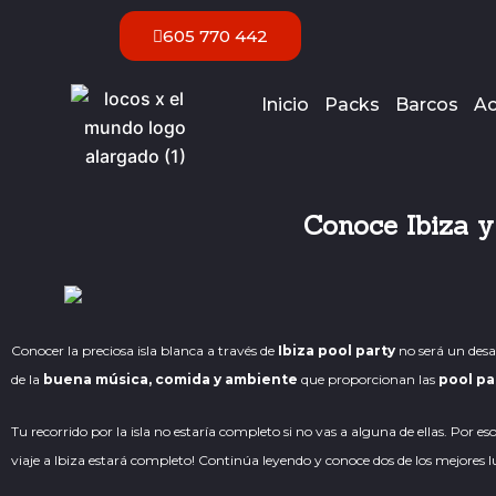
Ir
605 770 442
al
contenido
Inicio
Packs
Barcos
Ac
Conoce Ibiza y
Conocer la preciosa
isla blanca
a través de
Ibiza pool party
no será un desaf
de la
buena música, comida y ambiente
que proporcionan las
pool pa
Tu recorrido por la isla no estaría completo si no vas a alguna de ellas. Por 
viaje a Ibiza estará completo! Continúa leyendo y conoce dos de los mejores l