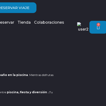
RESERVAR VIAJE
eservar
Tienda
Colaboraciones
0
Car
baño en la piscina
. Mientras disfrutas
 entre
piscina, fiesta y diversión
. ¡Tu