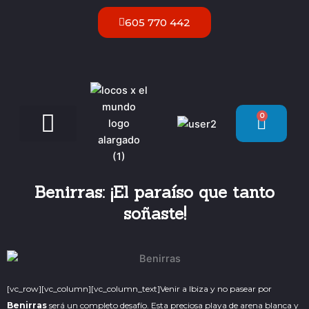
Ir
605 770 442
al
contenido
0
Carrit
Servicios VIP Ibiza
Benirras: ¡El paraíso que tanto
soñaste!
[vc_row][vc_column][vc_column_text]
Venir a Ibiza y no pasear por
Benirras
será un completo desafío. Esta preciosa playa de arena blanca y