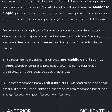
es posible disfrutar de la celebración. La fiesta de los tambores empiezan
horas antes de la puesta del Sol. Allí disfrutarás de un verdadero
ambiente
hippie
que empezó de forma muy espontánea y que actualmente es un
acontecimiento que pocos se pierden. ¿Vas a querer ser parte de la fiesta?
Desde la arena de la playa disfrutarás de un precioso atardecer. Algunos
dicen, uno de los mejores y más cautivadores de toda la isla. Además, junto
a esto, el
ritmo de los tambores
pondrá tu corazón a bailar. ¡No te lo
pierdas!
En tu recorrido no olvides echar un ojo al
mercadillo de artesanías
hippie
. Donde encontrarás preciosas
artesanías
como tobilleras y
brazaletes. ¡Un buen recuerdo de tu viaje a Ibiza!
¿Qué estás esperando para
venir a Benirras
? Un mágico paraíso donde
pasar el día y disfrutar al ritmo de los tambores está esperando por ti. ¡Ven
a Ibiza!
[/vc_column_text][/vc_column][/vc_row]
Ant
S
ANTERIOR
SIGUIENTE